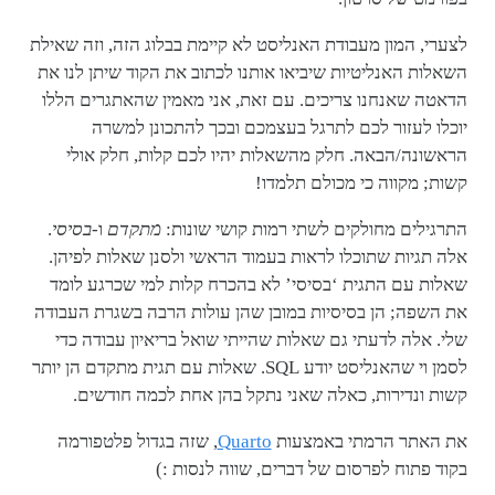
לצערי, המון מעבודת האנליסט לא קיימת בבלוג הזה, וזה שאילת
השאלות האנליטיות שיביאו אותנו לכתוב את הקוד שיתן לנו את
הדאטה שאנחנו צריכים. עם זאת, אני מאמין שהאתגרים הללו
יוכלו לעזור לכם לתרגל בעצמכם ובכך להתכונן למשרה
הראשונה/הבאה. חלק מהשאלות יהיו לכם קלות, חלק אולי
קשות; מקווה כי מכולם תלמדו!
התרגילים מחולקים לשתי רמות קושי שונות:
מתקדם
ו-
בסיסי
.
אלה תגיות שתוכלו לראות בעמוד הראשי ולסנן שאלות לפיהן.
שאלות עם התגית ‘בסיסי’ לא בהכרח קלות למי שכרגע לומד
את השפה; הן בסיסיות במובן שהן עולות הרבה בשגרת העבודה
שלי. אלה לדעתי גם שאלות שהייתי שואל בריאיון עבודה כדי
לסמן וי שהאנליסט יודע SQL. שאלות עם תגית מתקדם הן יותר
קשות ונדירות, כאלה שאני נתקל בהן אחת לכמה חודשים.
את האתר הרמתי באמצעות
Quarto
, שזה בגדול פלטפורמה
בקוד פתוח לפרסום של דברים, שווה לנסות :)