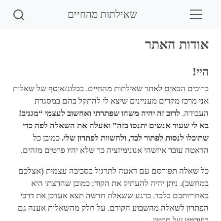
שאילתות מהחיים
אודות האתר
היי!
ברוכים הבאים לאתר שאילתות מהחיים. בבלוג/אוסף של שאלות
אני מרכז מקרים מעניינים שיצא לי להתקל בהם במסגרת
העבודה.
לרוב זה יהיה משהו שפתרתי ואחשוב לעצמי “מגניב!
בא לי שעוד אנשים יתנסו בזה” ואעלה את השאלה לפה כדי
שתוכלו לנסות לפתור לבד, ולהשוות לפתרון שלי.
כמובן כל
הדאטה עובר איזשהי אנונימיזציה כך שלא יהיו פרטים מזהים.
כל שאלה תפורסם עם דאטה לתרגול בסביבה עצמית (אצלכם
במחשב). ניתן יהיה להעתיק את הקוד; כמובן שהרצתו היא
באחריותכם בלבד. ברגע ששאלה חדשה תצא אעדכן את דרכי
הפתרון לשאלה מהשבוע הקודם. על חלק מהשאלות אענה גם
בפורמט של סרטון.