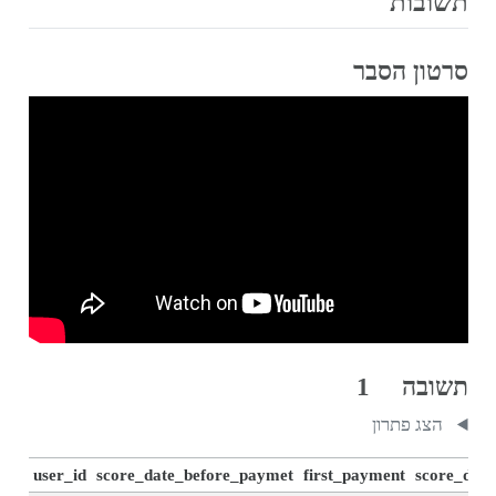
תשובות
סרטון הסבר
תשובה 1
הצג פתרון
user_id
score_date_before_paymet
first_payment
score_date